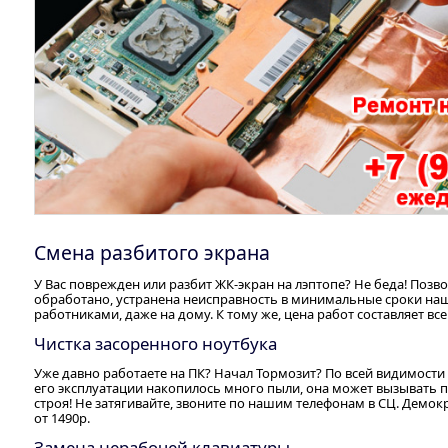
Смена разбитого экрана
У Вас поврежден или разбит ЖК-экран на лэптопе? Не беда! Поз
обработано, устранена неисправность в минимальные сроки 
работниками, даже на дому. К тому же, цена работ составляет всег
Чистка засоренного ноутбука
Уже давно работаете на ПК? Начал Тормозит? По всей видимости 
его эксплуатации накопилось много пыли, она может вызывать п
строя! Не затягивайте, звоните по нашим телефонам в СЦ. Демо
от 1490р.
Замена нерабочей клавиатуры